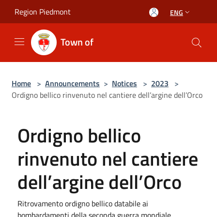
Salta al contenuto principale
Region Piedmont
ENG
Town of
Home
>
Announcements
>
Notices
>
2023
>
Ordigno bellico rinvenuto nel cantiere dell’argine dell’Orco
Ordigno bellico
rinvenuto nel cantiere
dell’argine dell’Orco
Ritrovamento ordigno bellico databile ai
bombardamenti della seconda guerra mondiale