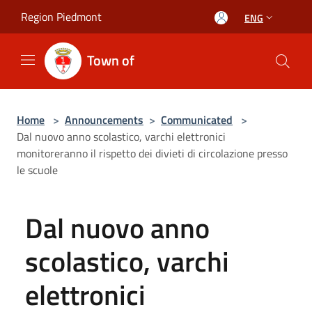
Salta al contenuto principale
Region Piedmont
ENG
Town of
Home
>
Announcements
>
Communicated
>
Dal nuovo anno scolastico, varchi elettronici
monitoreranno il rispetto dei divieti di circolazione presso
le scuole
Dal nuovo anno
scolastico, varchi
elettronici