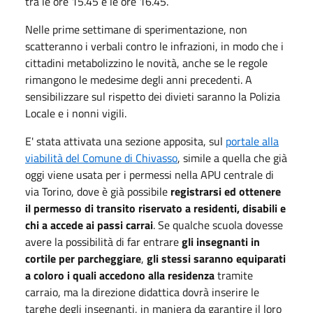
tra le ore 15.45 e le ore 16.45.
Nelle prime settimane di sperimentazione, non
scatteranno i verbali contro le infrazioni, in modo che i
cittadini metabolizzino le novità, anche se le regole
rimangono le medesime degli anni precedenti. A
sensibilizzare sul rispetto dei divieti saranno la Polizia
Locale e i nonni vigili.
E' stata attivata una sezione apposita, sul
portale alla
viabilità del Comune di Chivasso
, simile a quella che già
oggi viene usata per i permessi nella APU centrale di
via Torino, dove è già possibile
registrarsi ed ottenere
il permesso di transito riservato a residenti, disabili e
chi a accede ai passi carrai
. Se qualche scuola dovesse
avere la possibilità di far entrare
gli insegnanti in
cortile per parcheggiare
,
gli stessi saranno equiparati
a coloro i quali accedono alla residenza
tramite
carraio, ma la direzione didattica dovrà inserire le
targhe degli insegnanti, in maniera da garantire il loro