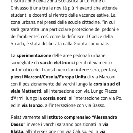
L’istituzione della Zona Scolastica al Comune di
Chivasso è una tra le novità più rilevanti che attende
studenti e docenti al rientro dalle vacanze estive. La
zona urbana nei pressi delle scuole cittadine, “in cui
sarà garantita una particolare protezione dei pedoni e
dell’ambiente”, così come la definisce il Codice della
Strada, è stata deliberata dalla Giunta comunale.
La
sperimentazione
delle aree pedonali urbane
sorvegliate da
varchi elettronici
per il rilevamento
automatico dei transiti veicolari interesserà, per fasi, i
plessi Marconi/Cosola/Europa Unita
di via Marconi
con il posizionamento dei varchi lungo la
corsia sud di
viale Matteotti
, all’intersezione con via Lungo Piazza
d’Armi; lungo la
corsia nord
, all’intersezione con via Po;
ed in
via Isonzo
, all’intersezione con via Basso.
Relativamente all’
Istituto comprensivo “Alessandro
Dasso”
invece i varchi saranno posizionati in
via
Blatta
, all’intersezione con via Caluso, ed in
via