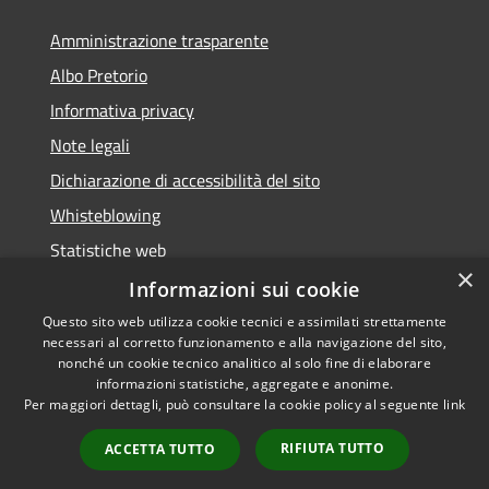
Amministrazione trasparente
Albo Pretorio
Informativa privacy
Note legali
Dichiarazione di accessibilità del sito
Whisteblowing
Statistiche web
×
Segnalazioni di non conformità
Informazioni sui cookie
Questo sito web utilizza cookie tecnici e assimilati strettamente
necessari al corretto funzionamento e alla navigazione del sito,
nonché un cookie tecnico analitico al solo fine di elaborare
informazioni statistiche, aggregate e anonime.
RSS
Copyright © 2026 • Town of •
Per maggiori dettagli, può consultare la cookie policy al seguente
link
Accessibility
Municipium
Powered by
•
Privacy
Admin access
RIFIUTA TUTTO
ACCETTA TUTTO
Cookie