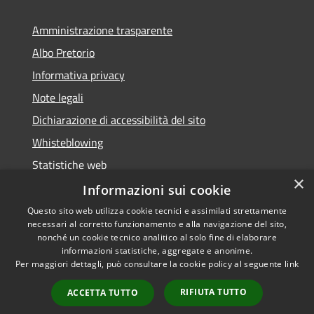
Amministrazione trasparente
Albo Pretorio
Informativa privacy
Note legali
Dichiarazione di accessibilità del sito
Whisteblowing
Statistiche web
×
Segnalazioni di non conformità
Informazioni sui cookie
Questo sito web utilizza cookie tecnici e assimilati strettamente
necessari al corretto funzionamento e alla navigazione del sito,
nonché un cookie tecnico analitico al solo fine di elaborare
informazioni statistiche, aggregate e anonime.
RSS
Copyright © 2026 • Town of •
Per maggiori dettagli, può consultare la cookie policy al seguente
link
Accessibility
Municipium
Powered by
•
Privacy
Admin access
RIFIUTA TUTTO
ACCETTA TUTTO
Cookie