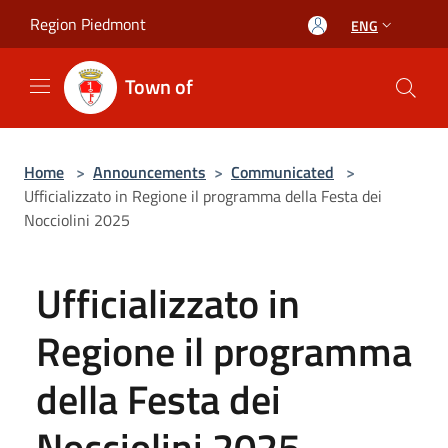
Salta al contenuto principale
Region Piedmont
ENG
Town of
Home
>
Announcements
>
Communicated
>
Ufficializzato in Regione il programma della Festa dei
Nocciolini 2025
Ufficializzato in
Regione il programma
della Festa dei
Nocciolini 2025