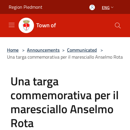
Salta al contenuto principale
Region Piedmont
ENG
Town of
Home
>
Announcements
>
Communicated
>
Una targa commemorativa per il maresciallo Anselmo Rota
Una targa
commemorativa per il
maresciallo Anselmo
Rota