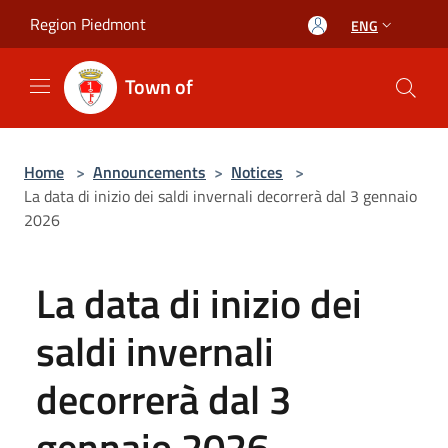
Salta al contenuto principale
Region Piedmont
ENG
Town of
Home
>
Announcements
>
Notices
>
La data di inizio dei saldi invernali decorrerà dal 3 gennaio
2026
La data di inizio dei
saldi invernali
decorrerà dal 3
gennaio 2026