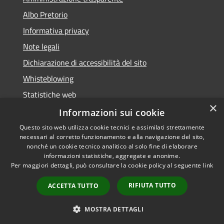
Albo Pretorio
Informativa privacy
Note legali
Dichiarazione di accessibilità del sito
Whisteblowing
Statistiche web
×
Segnalazioni di non conformità
Informazioni sui cookie
Questo sito web utilizza cookie tecnici e assimilati strettamente
necessari al corretto funzionamento e alla navigazione del sito,
nonché un cookie tecnico analitico al solo fine di elaborare
informazioni statistiche, aggregate e anonime.
RSS
Copyright © 2026 • Town of •
Per maggiori dettagli, può consultare la cookie policy al seguente
link
Accessibility
Municipium
Powered by
•
Privacy
Admin access
RIFIUTA TUTTO
ACCETTA TUTTO
Cookie
Sitemap
MOSTRA DETTAGLI