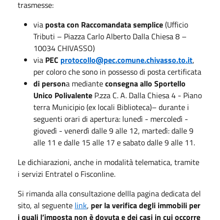
trasmesse:
via
posta con Raccomandata semplice
(Ufficio
Tributi – Piazza Carlo Alberto Dalla Chiesa 8 –
10034 CHIVASSO)
via
PEC
protocollo@pec.comune.chivasso.to.it
,
per coloro che sono in possesso di posta certificata
di person
a mediante
consegna allo Sportello
Unico Polivalente
P.zza C. A. Dalla Chiesa 4 - Piano
terra Municipio (ex locali Biblioteca)– durante i
seguenti orari di apertura: lunedì - mercoledì -
giovedì - venerdì dalle 9 alle 12, martedì: dalle 9
alle 11 e dalle 15 alle 17 e sabato dalle 9 alle 11.
Le dichiarazioni, anche in modalità telematica, tramite
i servizi Entratel o Fisconline.
Si rimanda alla consultazione dellla pagina dedicata del
sito, al seguente
link
,
per la verifica degli immobili per
i quali l’imposta non è dovuta e dei casi in cui occorre