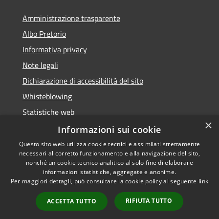
Amministrazione trasparente
Albo Pretorio
Informativa privacy
Note legali
Dichiarazione di accessibilità del sito
Whisteblowing
Statistiche web
×
Segnalazioni di non conformità
Informazioni sui cookie
Questo sito web utilizza cookie tecnici e assimilati strettamente
necessari al corretto funzionamento e alla navigazione del sito,
nonché un cookie tecnico analitico al solo fine di elaborare
informazioni statistiche, aggregate e anonime.
RSS
Copyright © 2026 • Town of •
Per maggiori dettagli, può consultare la cookie policy al seguente
link
Accessibility
Municipium
Powered by
•
Privacy
Admin access
RIFIUTA TUTTO
ACCETTA TUTTO
Cookie