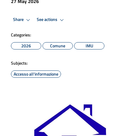
27 May 2026
Share
See actions
Categories:
2026
Comune
IMU
Subjects:
Accesso all'informazione