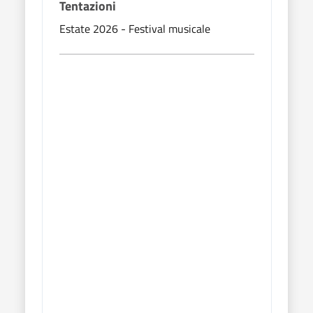
Tentazioni
Fier
Carl
Estate 2026 - Festival musicale
Manif
Patro
Fest
Carl
Mani
agos