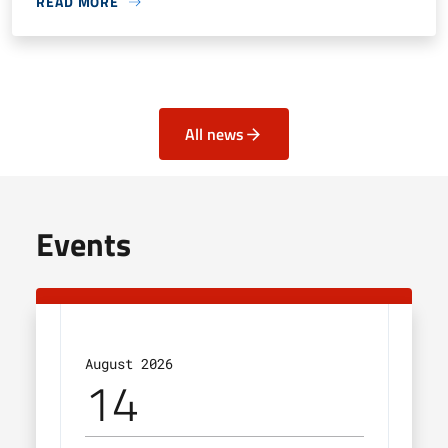
READ MORE
All news
Events
August 2026
Augu
14
2