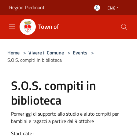
Salta al contenuto principale
Region Piedmont
ENG
Town of
Home
>
Vivere il Comune
>
Events
>
S.O.S. compiti in biblioteca
S.O.S. compiti in
biblioteca
Pomeriggi di supporto allo studio e aiuto compiti per
bambini e ragazzi a partire dal 9 ottobre
Start date :