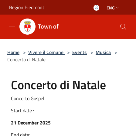
Salta al contenuto principale
Region Piedmont
ENG
Town of
Home
>
Vivere il Comune
>
Events
>
Musica
>
Concerto di Natale
Concerto di Natale
Concerto Gospel
Start date :
21 December 2025
End date: