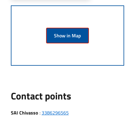
Show in Map
Contact points
SAI Chivasso
:
3386296565