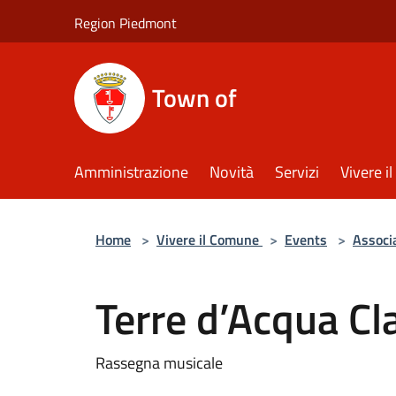
Salta al contenuto principale
Region Piedmont
Town of
Amministrazione
Novità
Servizi
Vivere 
Home
>
Vivere il Comune
>
Events
>
Associ
Terre d’Acqua Cl
Rassegna musicale