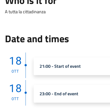
Who is it for
A tutta la cittadinanza
Date and times
18
21:00 - Start of event
OTT
18
23:00 - End of event
OTT