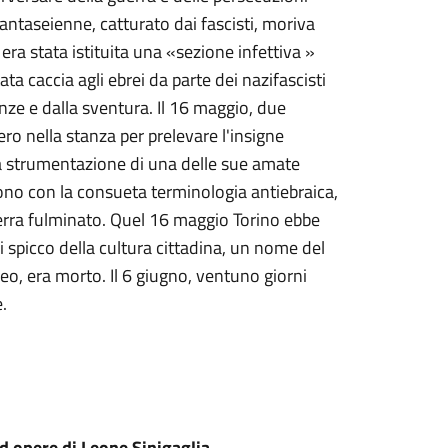
tantaseienne, catturato dai fascisti, moriva
 era stata istituita una «sezione infettiva »
a caccia agli ebrei da parte dei nazifascisti
nze e dalla sventura. Il 16 maggio, due
ero nella stanza per prelevare l'insigne
la strumentazione di una delle sue amate
ono con la consueta terminologia antiebraica,
terra fulminato. Quel 16 maggio Torino ebbe
i spicco della cultura cittadina, un nome del
eo, era morto. Il 6 giugno, ventuno giorni
e.
d opere di Leone Sinigaglia.