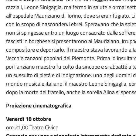
razziali, Leone Sinigaglia, malfermo in salute e ormai set
all'ospedale Mauriziano di Torino, dove si era rifugiato. Lì
con lo scopo di nascondervi ebrei. Speravano che la spietat
non si spingesse entro un luogo consacrato dalle soffere
fascisti in borghese si presentarono al Mauriziano. Irrupp
compositore e deportarlo. Il maestro stava lavorando al
Vecchie canzoni popolari del Piemonte. Prima lo insultar
poi l'anziano maestro fu colto da sincope e si abbatté a 
un sussulto di pietà e di indignazione: uno degli uomini d
mondo musicale italiano, il maestro Leone Sinigaglia, ebr
dopo la morte del fratello, anche la sorella Alina si spens
Proiezione cinematografica
Venerdì 18 ottobre
ore 21,00 Teatro Civico
Concerto per voce e pianoforte interamente dedicato a