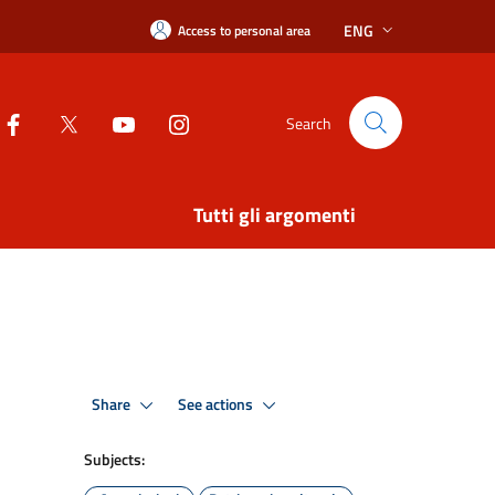
ENG
Access to personal area
Search
Tutti gli argomenti
Share
See actions
Subjects: