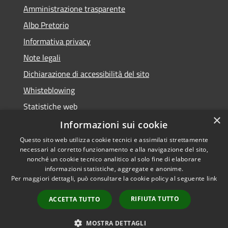
Amministrazione trasparente
Albo Pretorio
Informativa privacy
Note legali
Dichiarazione di accessibilità del sito
Whisteblowing
Statistiche web
×
Segnalazioni di non conformità
Informazioni sui cookie
Questo sito web utilizza cookie tecnici e assimilati strettamente
necessari al corretto funzionamento e alla navigazione del sito,
nonché un cookie tecnico analitico al solo fine di elaborare
informazioni statistiche, aggregate e anonime.
RSS
Copyright © 2026 • Town of •
Per maggiori dettagli, può consultare la cookie policy al seguente
link
Accessibility
Municipium
Powered by
•
Privacy
Admin access
RIFIUTA TUTTO
ACCETTA TUTTO
Cookie
Sitemap
MOSTRA DETTAGLI