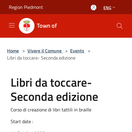
Salta al contenuto principale
Region Piedmont
ENG
Town of
Home
>
Vivere il Comune
>
Events
>
Libri da toccare- Seconda edizione
Libri da toccare-
Seconda edizione
Corso di creazione di libri tattili in braille
Start date :