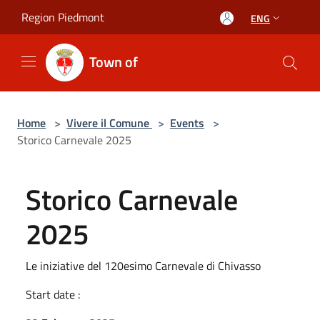
Salta al contenuto principale
Region Piedmont
ENG
Town of
Home
>
Vivere il Comune
>
Events
>
Storico Carnevale 2025
Storico Carnevale
2025
Le iniziative del 120esimo Carnevale di Chivasso
Start date :