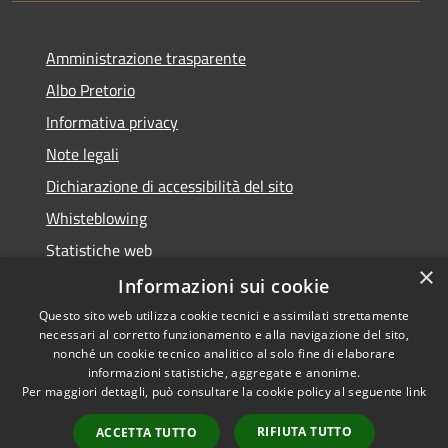
Amministrazione trasparente
Albo Pretorio
Informativa privacy
Note legali
Dichiarazione di accessibilità del sito
Whisteblowing
Statistiche web
×
Segnalazioni di non conformità
Informazioni sui cookie
Questo sito web utilizza cookie tecnici e assimilati strettamente
necessari al corretto funzionamento e alla navigazione del sito,
nonché un cookie tecnico analitico al solo fine di elaborare
informazioni statistiche, aggregate e anonime.
RSS
Copyright © 2026 • Town of •
Per maggiori dettagli, può consultare la cookie policy al seguente
link
Accessibility
Municipium
Powered by
•
Privacy
Admin access
RIFIUTA TUTTO
ACCETTA TUTTO