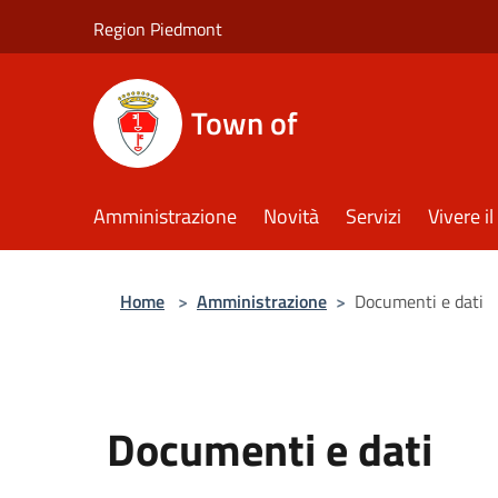
Salta al contenuto principale
Region Piedmont
Town of
Amministrazione
Novità
Servizi
Vivere 
Home
>
Amministrazione
>
Documenti e dati
Documenti e dati