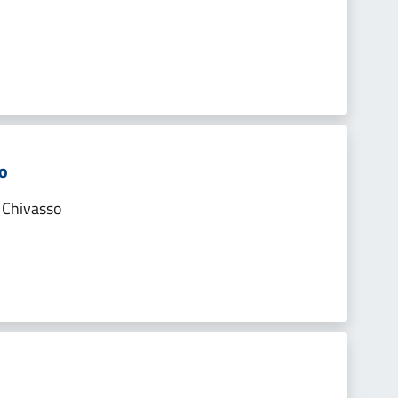
so
i Chivasso