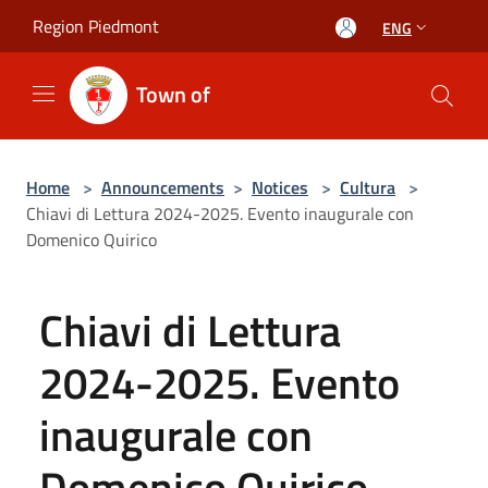
Salta al contenuto principale
Region Piedmont
ENG
Town of
Home
>
Announcements
>
Notices
>
Cultura
>
Chiavi di Lettura 2024-2025. Evento inaugurale con
Domenico Quirico
Chiavi di Lettura
2024-2025. Evento
inaugurale con
Domenico Quirico