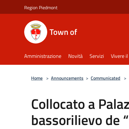
Salta al contenuto principale
Region Piedmont
Town of
Amministrazione
Novità
Servizi
Vivere 
Home
>
Announcements
>
Communicated
>
Collocato a Palaz
bassorilievo de 