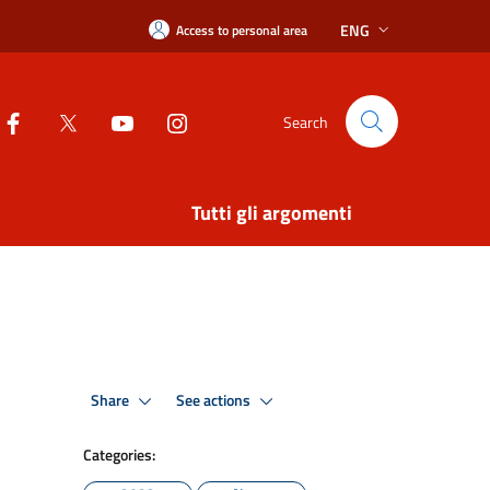
ENG
Access to personal area
Search
Tutti gli argomenti
Share
See actions
Categories: