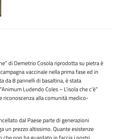
ne” di Demetrio Cosola riprodotta su pietra è
a campagna vaccinale nella prima fase ed in
ta da 8 pannelli di basaltina, è stata
“Animum Ludendo Coles – L’isola che c’è”
tare riconoscenza alla comunità medico-
ancellato dal Paese parte di generazioni
aga un prezzo altissimo. Quante esistenze
o che non ha guardato in faccia i nostri