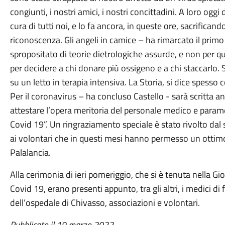
congiunti, i nostri amici, i nostri concittadini. A loro ogg
cura di tutti noi, e lo fa ancora, in queste ore, sacrificand
riconoscenza. Gli angeli in camice – ha rimarcato il primo 
spropositato di teorie dietrologiche assurde, e non per q
per decidere a chi donare più ossigeno e a chi staccarlo. 
su un letto in terapia intensiva. La Storia, si dice spesso co
Per il coronavirus – ha concluso Castello - sarà scritta
attestare l’opera meritoria del personale medico e param
Covid 19”. Un ringraziamento speciale è stato rivolto dal
ai volontari che in questi mesi hanno permesso un ottim
Palalancia.
Alla cerimonia di ieri pomeriggio, che si è tenuta nella G
Covid 19, erano presenti appunto, tra gli altri, i medici d
dell’ospedale di Chivasso, associazioni e volontari.
Pubblicato il 19 marzo 2022