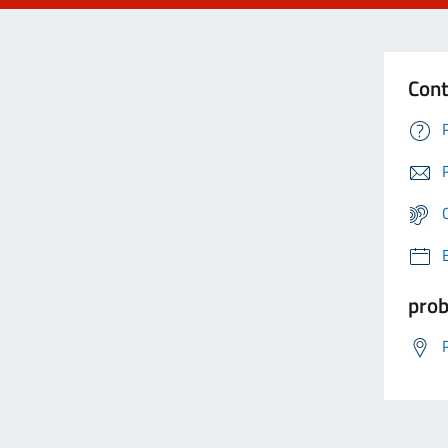
Cont
prob