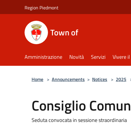
Salta al contenuto principale
Region Piedmont
Town of
Amministrazione
Novità
Servizi
Vivere 
Home
>
Announcements
>
Notices
>
2025
Consiglio Comu
Seduta convocata in sessione straordinaria