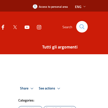
ENG
Access to personal area
Search
Tutti gli argomenti
Share
See actions
Categories: