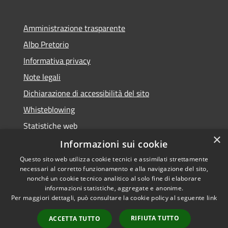
Amministrazione trasparente
Albo Pretorio
Informativa privacy
Note legali
Dichiarazione di accessibilità del sito
Whisteblowing
Statistiche web
×
Segnalazioni di non conformità
Informazioni sui cookie
Questo sito web utilizza cookie tecnici e assimilati strettamente
necessari al corretto funzionamento e alla navigazione del sito,
nonché un cookie tecnico analitico al solo fine di elaborare
informazioni statistiche, aggregate e anonime.
RSS
Copyright © 2026 • Town of •
Per maggiori dettagli, può consultare la cookie policy al seguente
link
Accessibility
Municipium
Powered by
•
Privacy
Admin access
RIFIUTA TUTTO
ACCETTA TUTTO