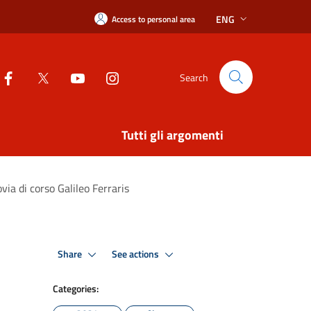
ENG
Access to personal area
Search
Tutti gli argomenti
via di corso Galileo Ferraris
Share
See actions
Categories: