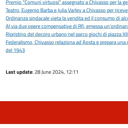
Premio “Comuni virtuosi” assegnato a Chivasso per la ges
Teatro, Eugenio Barba e Julia Varley a Chivasso per riceve
Ordinanza sindacale vieta la vendita ed il consumo di alcol
Al via due opere compensative di Rfi, emessa un’ordina
Ripristino del decoro urbano nel parco giochi di piazza XI
Federalismo, Chivasso relaziona ad Aosta e prepara una m
del 1943
Last update
: 28 June 2024, 12:11