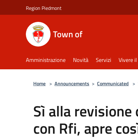
Salta al contenuto principale
Region Piedmont
Town of
Amministrazione
Novità
Servizi
Vivere 
Home
>
Announcements
>
Communicated
>
Sì alla revisione
con Rfi, apre cos