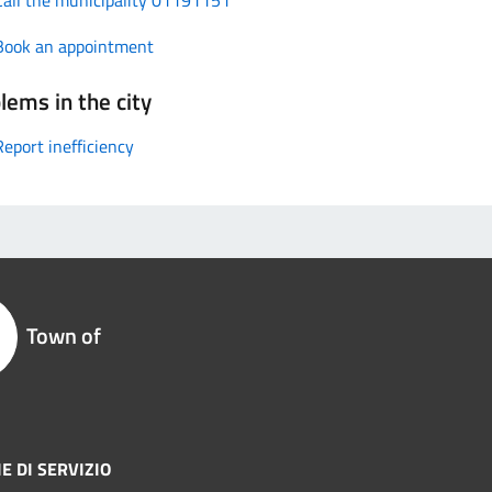
Book an appointment
lems in the city
Report inefficiency
Town of
E DI SERVIZIO