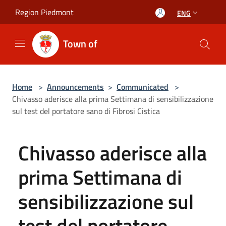
Salta al contenuto principale
Region Piedmont
ENG
Town of
Home
>
Announcements
>
Communicated
>
Chivasso aderisce alla prima Settimana di sensibilizzazione
sul test del portatore sano di Fibrosi Cistica
Chivasso aderisce alla
prima Settimana di
sensibilizzazione sul
test del portatore