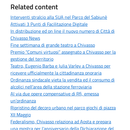
Related content
Interventi stralcio alla SUA nel Parco del Sabiunè
Attivati 3 Punti di Facilitazione Digitale
In distribuzione ed on line il nuovo numero di Città di
Chivasso News
Fine settimana di grande teatro a Chivasso
Premio “Comuni virtuosi” assegnato a Chivasso per la
gestione del territorio
Teatro, Eugenio Barba e Julia Varley a Chivasso per
ricevere ufficialmente la cittadinanza onoraria
Ordinanza sindacale vieta la vendita ed il consumo di
alcolici nell’area della stazione ferroviaria
Al via due opere compensative di Rfi, emessa
un’ordinanza
Ripristino del decoro urbano nel parco giochi di piazza
XII Maggio
Federalismo, Chivasso relaziona ad Aosta e prepara
una mostra per l’anniversario della Dichiarazione del