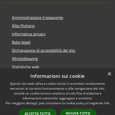
Amministrazione trasparente
Albo Pretorio
Informativa privacy
Note legali
Dichiarazione di accessibilità del sito
Whisteblowing
Statistiche web
×
Segnalazioni di non conformità
Informazioni sui cookie
Questo sito web utilizza cookie tecnici e assimilati strettamente
necessari al corretto funzionamento e alla navigazione del sito,
nonché un cookie tecnico analitico al solo fine di elaborare
informazioni statistiche, aggregate e anonime.
RSS
Copyright © 2026 • Town of •
Per maggiori dettagli, può consultare la cookie policy al seguente
link
Accessibility
Municipium
Powered by
•
Privacy
Admin access
RIFIUTA TUTTO
ACCETTA TUTTO