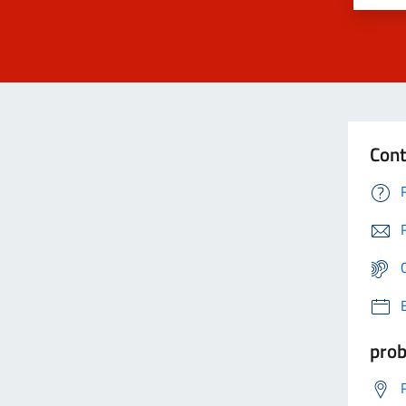
Cont
prob