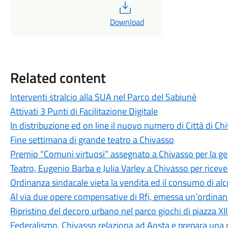
PDF
Download
Related content
Interventi stralcio alla SUA nel Parco del Sabiunè
Attivati 3 Punti di Facilitazione Digitale
In distribuzione ed on line il nuovo numero di Città di C
Fine settimana di grande teatro a Chivasso
Premio “Comuni virtuosi” assegnato a Chivasso per la ges
Teatro, Eugenio Barba e Julia Varley a Chivasso per riceve
Ordinanza sindacale vieta la vendita ed il consumo di alcol
Al via due opere compensative di Rfi, emessa un’ordina
Ripristino del decoro urbano nel parco giochi di piazza XI
Federalismo, Chivasso relaziona ad Aosta e prepara una m