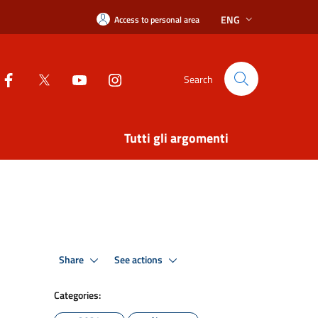
ENG
Access to personal area
Search
Tutti gli argomenti
Share
See actions
Categories: