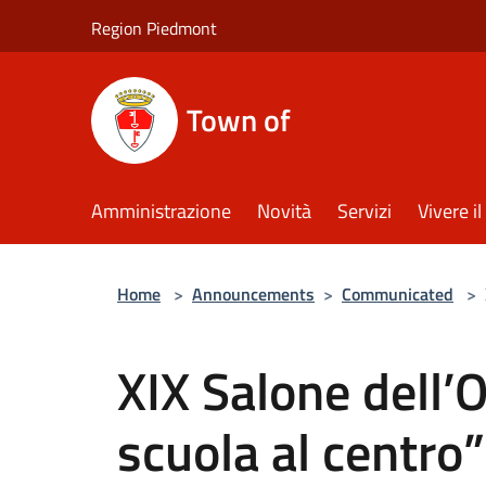
Salta al contenuto principale
Region Piedmont
Town of
Amministrazione
Novità
Servizi
Vivere 
Home
>
Announcements
>
Communicated
>
XIX Salone dell’
scuola al centro”