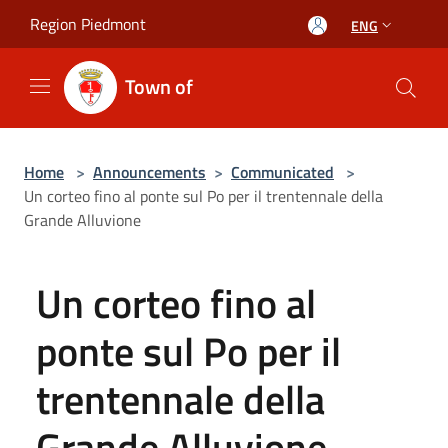
Salta al contenuto principale
Region Piedmont
ENG
Town of
Home
>
Announcements
>
Communicated
>
Un corteo fino al ponte sul Po per il trentennale della
Grande Alluvione
Un corteo fino al
ponte sul Po per il
trentennale della
Grande Alluvione