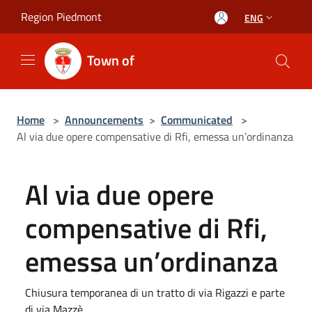
Salta al contenuto principale
Region Piedmont
ENG
Town of
Home
>
Announcements
>
Communicated
>
Al via due opere compensative di Rfi, emessa un’ordinanza
Al via due opere
compensative di Rfi,
emessa un’ordinanza
Chiusura temporanea di un tratto di via Rigazzi e parte
di via Mazzè