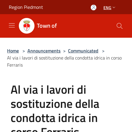
Salta al contenuto principale
Region Piedmont
ENG
Town of
Home
>
Announcements
>
Communicated
>
Al via i lavori di sostituzione della condotta idrica in corso
Ferraris
Al via i lavori di
sostituzione della
condotta idrica in
corso Ferraris