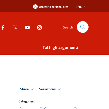
ENG
Access to personal area
Search
Tutti gli argomenti
Share
See actions
Categories: