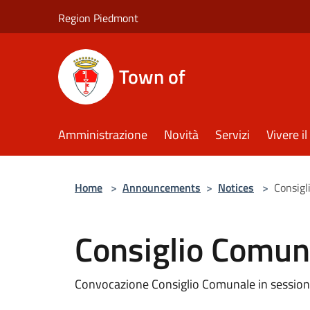
Salta al contenuto principale
Region Piedmont
Town of
Amministrazione
Novità
Servizi
Vivere 
Home
>
Announcements
>
Notices
>
Consig
Consiglio Comu
Convocazione Consiglio Comunale in sessione