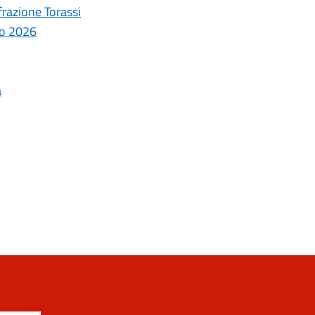
frazione Torassi
aio 2026
a