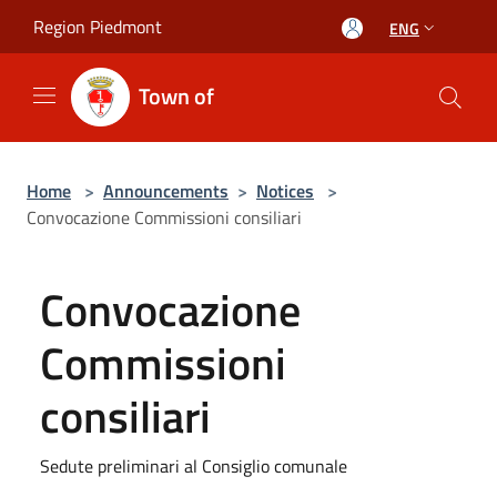
Salta al contenuto principale
Region Piedmont
ENG
Town of
Home
>
Announcements
>
Notices
>
Convocazione Commissioni consiliari
Convocazione
Commissioni
consiliari
Sedute preliminari al Consiglio comunale