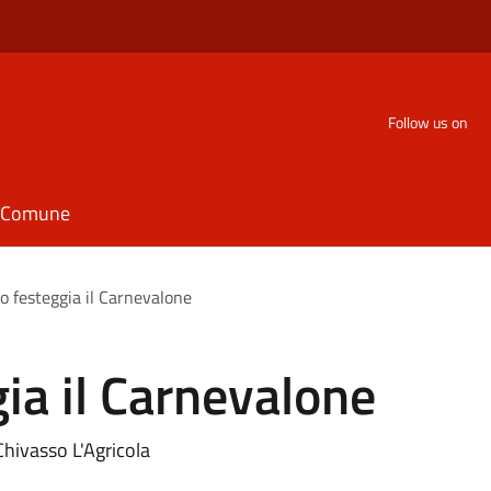
Follow us on
il Comune
o festeggia il Carnevalone
ia il Carnevalone
Chivasso L'Agricola