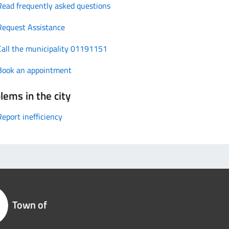
Read frequently asked questions
Request Assistance
Call the municipality 01191151
Book an appointment
lems in the city
Report inefficiency
Town of