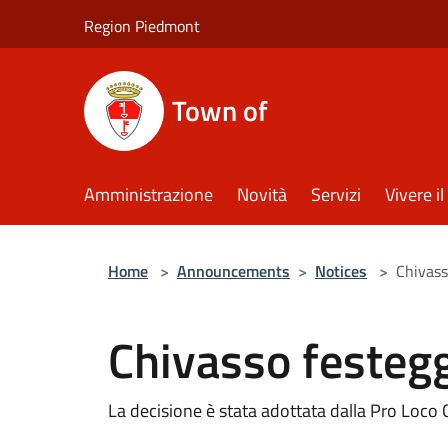
Salta al contenuto principale
Region Piedmont
Town of
Amministrazione
Novità
Servizi
Vivere 
Home
>
Announcements
>
Notices
>
Chivass
Chivasso festegg
La decisione è stata adottata dalla Pro Loco 