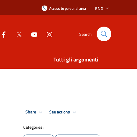
ENG
Access to personal area
Search
Tutti gli argomenti
Share
See actions
Categories: