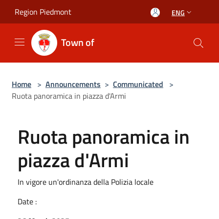
Salta al contenuto principale
Region Piedmont
ENG
Town of
Home
>
Announcements
>
Communicated
>
Ruota panoramica in piazza d'Armi
Ruota panoramica in
piazza d'Armi
In vigore un'ordinanza della Polizia locale
Date :