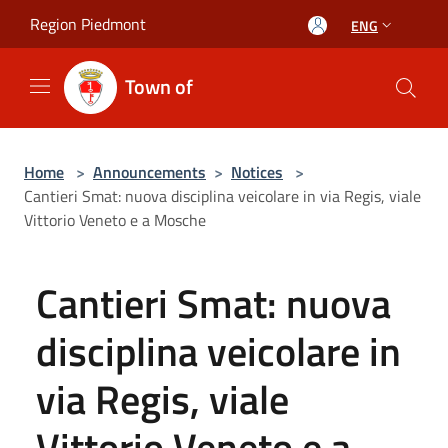
Salta al contenuto principale
Region Piedmont
ENG
Town of
Home
>
Announcements
>
Notices
>
Cantieri Smat: nuova disciplina veicolare in via Regis, viale
Vittorio Veneto e a Mosche
Cantieri Smat: nuova
disciplina veicolare in
via Regis, viale
Vittorio Veneto e a