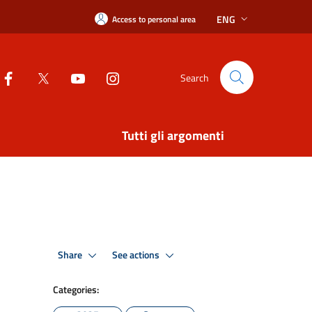
ENG
Access to personal area
Search
Tutti gli argomenti
Share
See actions
Categories: