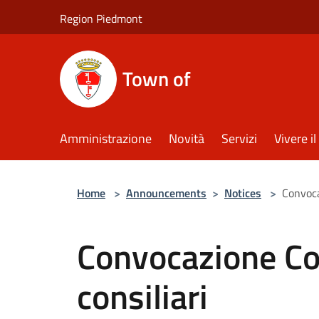
Salta al contenuto principale
Region Piedmont
Town of
Amministrazione
Novità
Servizi
Vivere 
Home
>
Announcements
>
Notices
>
Convoca
Convocazione C
consiliari