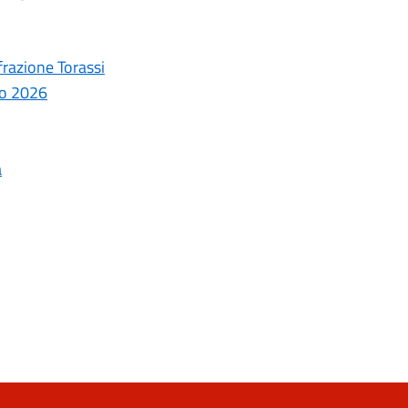
frazione Torassi
aio 2026
a