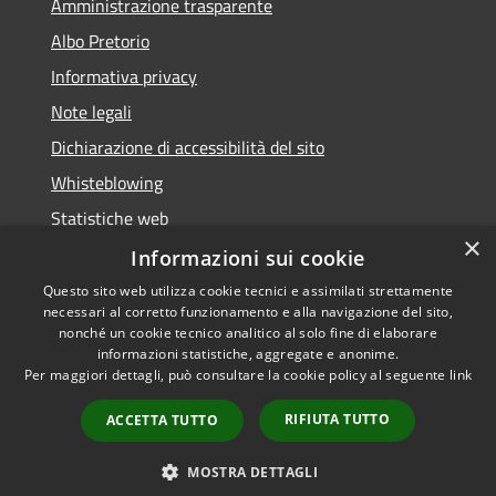
Amministrazione trasparente
Albo Pretorio
Informativa privacy
Note legali
Dichiarazione di accessibilità del sito
Whisteblowing
Statistiche web
×
Segnalazioni di non conformità
Informazioni sui cookie
Questo sito web utilizza cookie tecnici e assimilati strettamente
necessari al corretto funzionamento e alla navigazione del sito,
nonché un cookie tecnico analitico al solo fine di elaborare
informazioni statistiche, aggregate e anonime.
RSS
Copyright © 2026 • Town of •
Per maggiori dettagli, può consultare la cookie policy al seguente
link
Accessibility
Municipium
Powered by
•
Privacy
Admin access
RIFIUTA TUTTO
ACCETTA TUTTO
Cookie
Sitemap
MOSTRA DETTAGLI