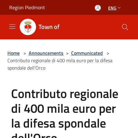
Salta al contenuto principale
Region Piedmont
ENG
Town of
Home
>
Announcements
>
Communicated
>
Contributo regionale di 400 mila euro per la difesa
spondale dell'Orco
Contributo regionale
di 400 mila euro per
la difesa spondale
dell'Orco