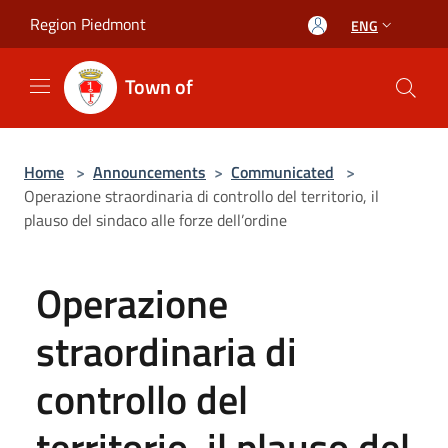
Salta al contenuto principale
Region Piedmont
ENG
Town of
Home
>
Announcements
>
Communicated
>
Operazione straordinaria di controllo del territorio, il
plauso del sindaco alle forze dell’ordine
Operazione
straordinaria di
controllo del
territorio, il plauso del