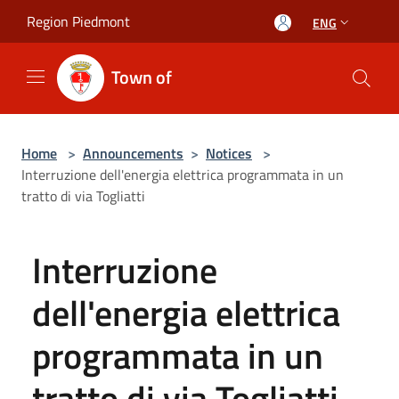
Salta al contenuto principale
Region Piedmont
ENG
Town of
Home
>
Announcements
>
Notices
>
Interruzione dell'energia elettrica programmata in un
tratto di via Togliatti
Interruzione
dell'energia elettrica
programmata in un
tratto di via Togliatti