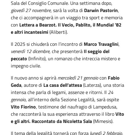
Sala del Consiglio Comunale. Una settimana dopo,
giovedì 27 novembre
, sarà la volta di
Darwin Pastorin
,
che ci accompagnerà in un viaggio tra sport e memoria
con
Lettera a Bearzot. Il Vecio, Pablito, il Mundial ’82
e altri incantesimi
(Aliberti).
Il 2025 si chiuderà con l’incontro di
Marco Travaglini
,
venerdì 12 dicembre
, che presenterà
Il seggio del
peccato
(Infinito), un romanzo che intreccia mistero e
impegno civile.
Il nuovo anno si aprirà
mercoledì 21 gennaio
con
Fabio
Geda
, autore di
La casa dell’attesa
(Laterza), una storia
intensa che parla di legami, assenze e ritorni. Il
24
gennaio
, all’interno della Sezione Legalità, sarà ospite
Vito Fiorino
, testimone del naufragio di Lampedusa,
che racconterà la sua esperienza attraverso il libro
Vito
e gli altri. Raccontato da Nicoletta Sala
(Mimesis).
Il tema della legalità tornerà con forza
lunedì 2 febbraio
,