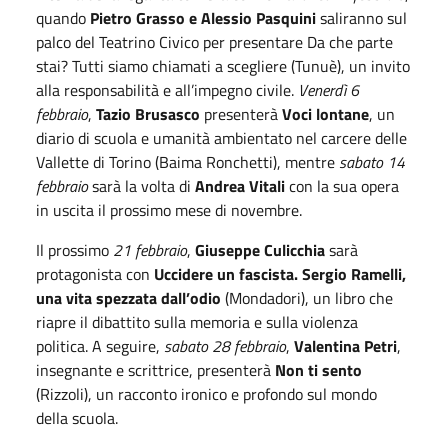
quando
Pietro Grasso e Alessio Pasquini
saliranno sul
palco del Teatrino Civico per presentare Da che parte
stai? Tutti siamo chiamati a scegliere (Tunuè), un invito
alla responsabilità e all’impegno civile.
Venerdì 6
febbraio
,
Tazio Brusasco
presenterà
Voci lontane
, un
diario di scuola e umanità ambientato nel carcere delle
Vallette di Torino (Baima Ronchetti), mentre
sabato 14
febbraio
sarà la volta di
Andrea Vitali
con la sua opera
in uscita il prossimo mese di novembre.
Il prossimo
21 febbraio
,
Giuseppe Culicchia
sarà
protagonista con
Uccidere un fascista. Sergio Ramelli,
una vita spezzata dall’odio
(Mondadori), un libro che
riapre il dibattito sulla memoria e sulla violenza
politica. A seguire,
sabato 28 febbraio
,
Valentina Petri
,
insegnante e scrittrice, presenterà
Non ti sento
(Rizzoli), un racconto ironico e profondo sul mondo
della scuola.