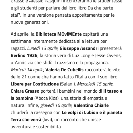
Grasso e Alessio Pasquini incontreranno le studentesse
e gli studenti per parlare del loro libro Da che parte
stai?, in una versione pensata appositamente per le
nuove generazioni.
Ad aprile, la
Biblioteca MOviMEnte
ospiterà una
settimana interamente dedicata alla lettura per
ragazzi.
Lunedì 13 aprile
,
Giuseppe Assandri
presenterà
Berlino 1936
, la storia vera di Luz Long e Jesse Owens,
un’amicizia che sfidò il razzismo e la propaganda.
Martedì 14 aprile
,
Valeria De Cubellis
racconterà le vite
delle 21 donne che hanno fatto l’Italia con il suo libro
Libere per Costituzione
(Salani).
Mercoledì 15 aprile
,
Chiara Grasso
porterà i bambini nel mondo di
Il tasso e
la bambina
(Aboca Kids), una storia di empatia e
natura. Infine,
giovedì 16 aprile
,
Valentina Chiarle
chiuderà la rassegna con
Le volpi di Lubion e il pianeta
Terra che verrà
(Ivvi), un racconto che unisce
avventura e sostenibilità.