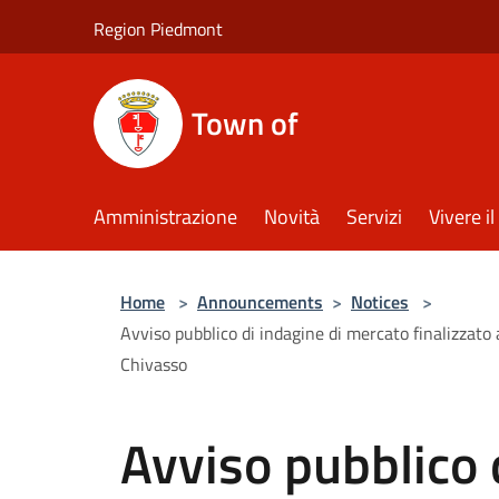
Salta al contenuto principale
Region Piedmont
Town of
Amministrazione
Novità
Servizi
Vivere 
Home
>
Announcements
>
Notices
>
Avviso pubblico di indagine di mercato finalizzato
Chivasso
Avviso pubblico 