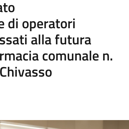
ato
e di operatori
sati alla futura
armacia comunale n.
 Chivasso