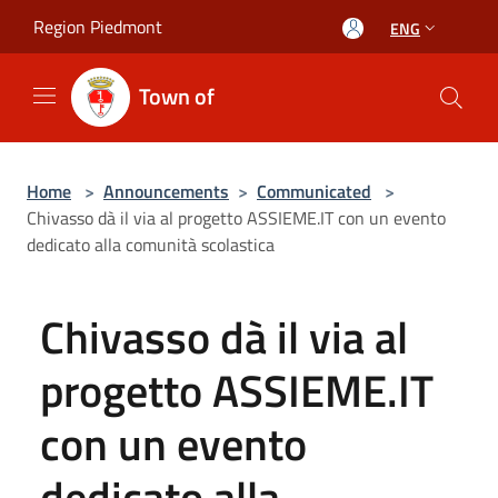
Salta al contenuto principale
Region Piedmont
ENG
Town of
Home
>
Announcements
>
Communicated
>
Chivasso dà il via al progetto ASSIEME.IT con un evento
dedicato alla comunità scolastica
Chivasso dà il via al
progetto ASSIEME.IT
con un evento
dedicato alla