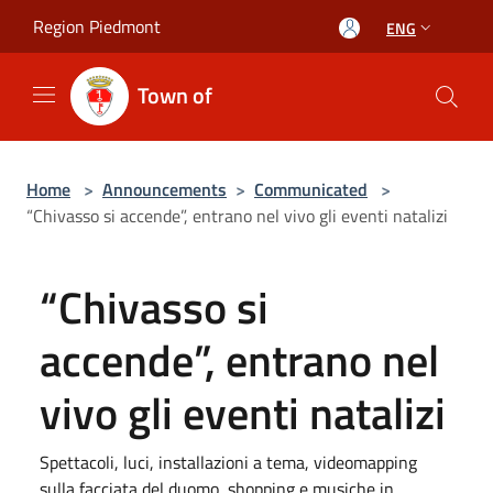
Salta al contenuto principale
Region Piedmont
ENG
Town of
Home
>
Announcements
>
Communicated
>
“Chivasso si accende”, entrano nel vivo gli eventi natalizi
“Chivasso si
accende”, entrano nel
vivo gli eventi natalizi
Spettacoli, luci, installazioni a tema, videomapping
sulla facciata del duomo, shopping e musiche in