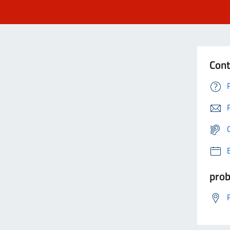
Cont
prob