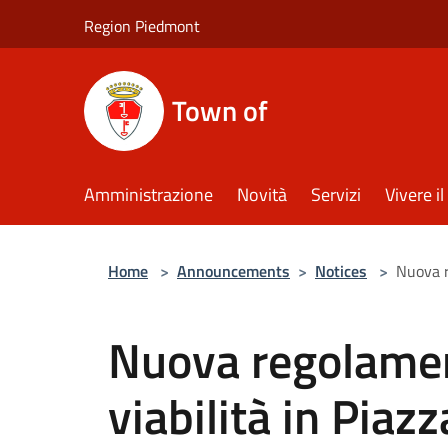
Salta al contenuto principale
Region Piedmont
Town of
Amministrazione
Novità
Servizi
Vivere 
Home
>
Announcements
>
Notices
>
Nuova r
Nuova regolamen
viabilità in Piaz