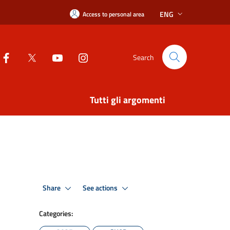
ENG
Access to personal area
Search
Tutti gli argomenti
Share
See actions
Categories: