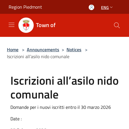
Salta al contenuto principale
Region Piedmont
ENG
Town of
Home
>
Announcements
>
Notices
>
Iscrizioni all’asilo nido comunale
Iscrizioni all’asilo nido
comunale
Domande per i nuovi iscritti entro il 30 marzo 2026
Date :