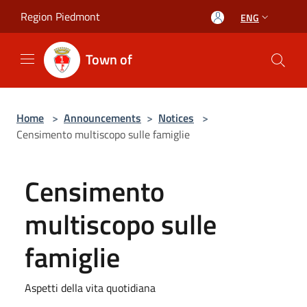
Salta al contenuto principale
Region Piedmont
ENG
Town of
Home
>
Announcements
>
Notices
>
Censimento multiscopo sulle famiglie
Censimento
multiscopo sulle
famiglie
Aspetti della vita quotidiana