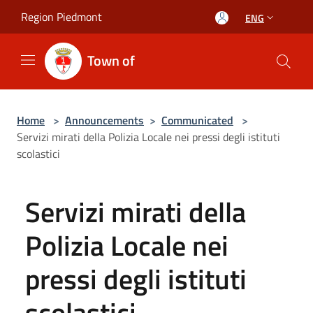
Salta al contenuto principale
Region Piedmont
ENG
Town of
Home
>
Announcements
>
Communicated
>
Servizi mirati della Polizia Locale nei pressi degli istituti
scolastici
Servizi mirati della
Polizia Locale nei
pressi degli istituti
scolastici