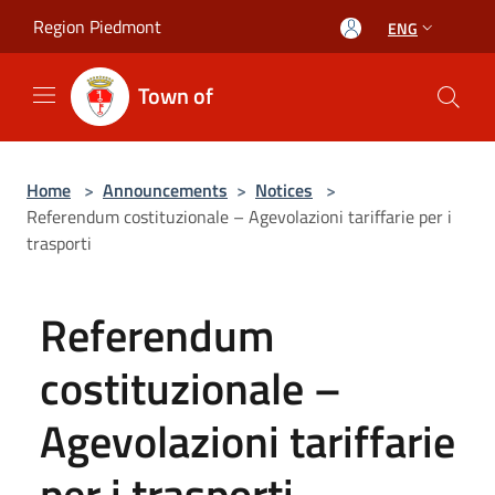
Salta al contenuto principale
Region Piedmont
ENG
Town of
Home
>
Announcements
>
Notices
>
Referendum costituzionale – Agevolazioni tariffarie per i
trasporti
Referendum
costituzionale –
Agevolazioni tariffarie
per i trasporti