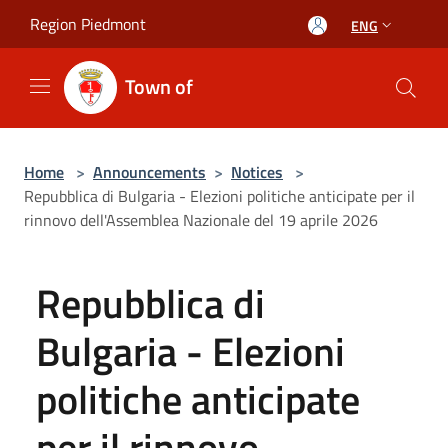
Salta al contenuto principale
Region Piedmont
ENG
Town of
Home
>
Announcements
>
Notices
>
Repubblica di Bulgaria - Elezioni politiche anticipate per il
rinnovo dell'Assemblea Nazionale del 19 aprile 2026
Repubblica di
Bulgaria - Elezioni
politiche anticipate
per il rinnovo