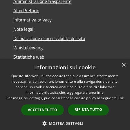
Amministrazione trasparente
Albo Pretorio
Informativa privacy
Note legali
Dichiarazione di accessibilità del sito
Whisteblowing
Statistiche web
×
Segnalazioni di non conformità
Informazioni sui cookie
Questo sito web utilizza cookie tecnici e assimilati strettamente
necessari al corretto funzionamento e alla navigazione del sito,
nonché un cookie tecnico analitico al solo fine di elaborare
informazioni statistiche, aggregate e anonime.
RSS
Copyright © 2026 • Town of •
Per maggiori dettagli, può consultare la cookie policy al seguente
link
Accessibility
Municipium
Powered by
•
Privacy
Admin access
RIFIUTA TUTTO
ACCETTA TUTTO
Cookie
Sitemap
MOSTRA DETTAGLI