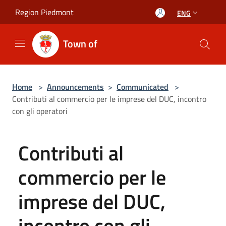
Salta al contenuto principale
Region Piedmont
ENG
Town of
Home
>
Announcements
>
Communicated
>
Contributi al commercio per le imprese del DUC, incontro
con gli operatori
Contributi al
commercio per le
imprese del DUC,
incontro con gli