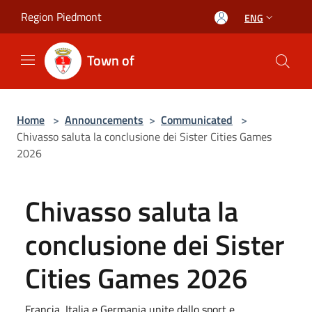
Salta al contenuto principale
Region Piedmont
ENG
Town of
Home
>
Announcements
>
Communicated
>
Chivasso saluta la conclusione dei Sister Cities Games
2026
Chivasso saluta la
conclusione dei Sister
Cities Games 2026
Francia, Italia e Germania unite dallo sport e