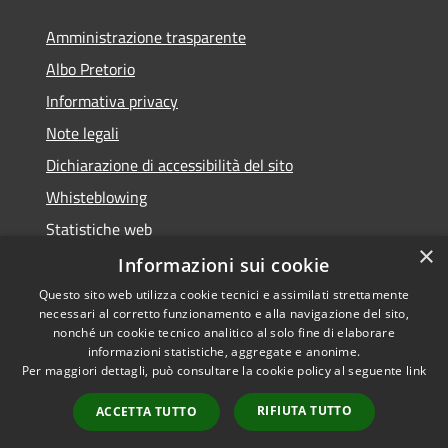
Amministrazione trasparente
Albo Pretorio
Informativa privacy
Note legali
Dichiarazione di accessibilità del sito
Whisteblowing
Statistiche web
×
Segnalazioni di non conformità
Informazioni sui cookie
Questo sito web utilizza cookie tecnici e assimilati strettamente
necessari al corretto funzionamento e alla navigazione del sito,
nonché un cookie tecnico analitico al solo fine di elaborare
informazioni statistiche, aggregate e anonime.
RSS
Copyright © 2026 • Town of •
Per maggiori dettagli, può consultare la cookie policy al seguente
link
Accessibility
Municipium
Powered by
•
Privacy
Admin access
RIFIUTA TUTTO
ACCETTA TUTTO
Cookie