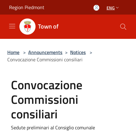
Salta al contenuto principale
Region Piedmont
ENG
Town of
Home
>
Announcements
>
Notices
>
Convocazione Commissioni consiliari
Convocazione
Commissioni
consiliari
Sedute preliminari al Consiglio comunale