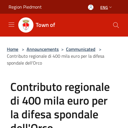
Salta al contenuto principale
Region Piedmont
ENG
Town of
Home
>
Announcements
>
Communicated
>
Contributo regionale di 400 mila euro per la difesa
spondale dell'Orco
Contributo regionale
di 400 mila euro per
la difesa spondale
dell'Orco